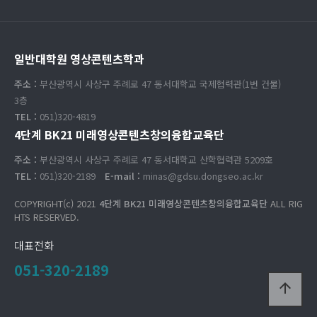
일반대학원 영상콘텐츠학과
주소 :
부산광역시 사상구 주례로 47 동서대학교 국제협력관(1번 건물)
3층
TEL :
051)320-4819
4단계 BK21 미래영상콘텐츠창의융합교육단
주소 :
부산광역시 사상구 주례로 47 동서대학교 산학협력관 5209호
TEL :
051)320-2189
E-mail :
minas@gdsu.dongseo.ac.kr
COPYRIGHT(c) 2021
4단계 BK21 미래영상콘텐츠창의융합교육단
ALL RIG
HTS RESERVED.
대표전화
051-320-2189
arrow_upward