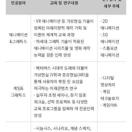
전공분야
교육 및 연구내용
세부 주제
· VR 애니메이션 등 가상현실 기술이
· 2D
접목된 미래지향적 제작 기획 및
애니메이션
애니메이션
이론의 체계적 교육 과정
· 3D
&그래픽스
· 차세대 그래픽 기술이 적용된
애니메이션
애니메이션 시리즈물 및 영화 제작
· 스톱모션
능력을 갖춘 인력 양성
애니메이션
· 메타버스 시대의 도래와 더불어
가상현실 (VR)과 증강현실(AR)을
· 디지털
통해 사용자의 확장 된 오감을
영상처리
게임&
자극하는 미래콘텐츠 연구
· 게임
그래픽스
· 실무자 초청 세미나, 장기 집중
테크놀로지
워크숍, 산학 프로젝트 등 다양한
· 게임아트
교육 프로그램을 접목하 여 전문인력
양성
· 시놉시스, 시나리오, 개념 스케치,