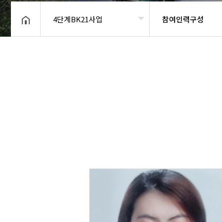
4단계BK21사업
참여인력구성
헤더설정