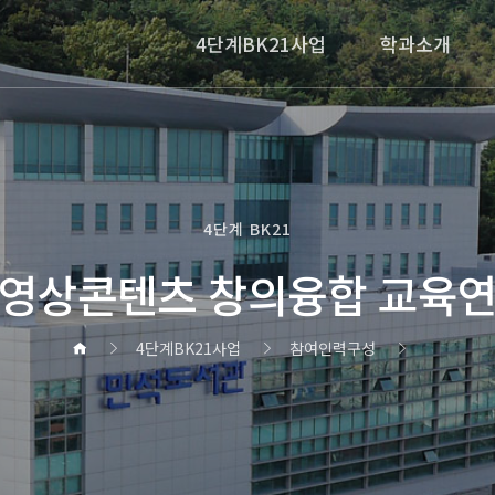
4단계BK21사업
학과소개
4단계 BK21
영상콘텐츠 창의융합 교육
4단계BK21사업
참여인력구성