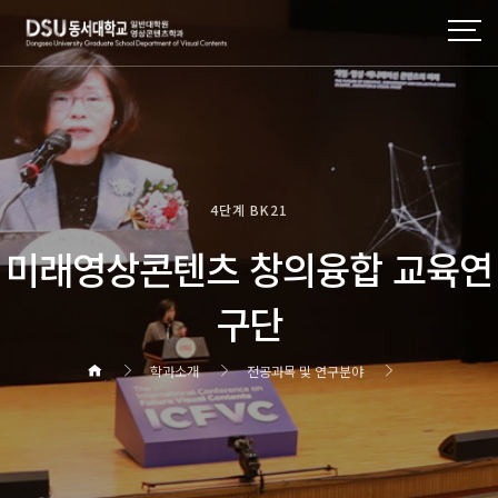
4단계 BK21
미래영상콘텐츠 창의융합 교육연
구단
학과소개
전공과목 및 연구분야