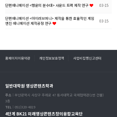
단편애니메이션 <행운의 분수대> 사운드 트랙 제작 연구
03-15
단편애니메이션 <아이러브머니> 제작을 통한 효율적인 게임
03-15
엔진 애니메이션 제작공정 연구
홈페이지이용약관
개인정보보호정책
사업비집행신고센터
일반대학원 영상콘텐츠학과
주소 :
부산광역시 사상구 주례로 47 동서대학교 국제협력관(1번 건물)
3층
TEL :
051)320-4819
4단계 BK21 미래영상콘텐츠창의융합교육단