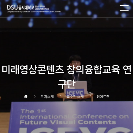
미래영상콘텐츠 창의융합교육 연
구단
학과소개
교수진 소개
영어트랙