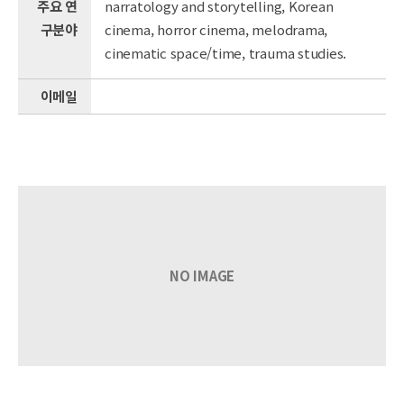
주요 연
narratology and storytelling, Korean
구분야
cinema, horror cinema, melodrama,
cinematic space/time, trauma studies.
이메일
NO IMAGE