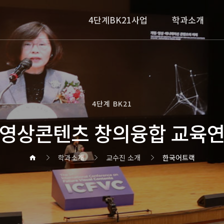
4단계BK21사업
학과소개
4단계 BK21
영상콘텐츠 창의융합 교육
학과소개
교수진 소개
한국어트랙