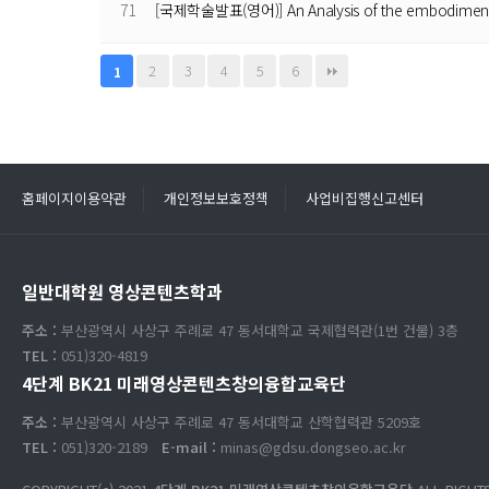
71
[국제학술발표(영어)] An Analysis of the embodiment
2
3
4
5
6
1
홈페이지이용약관
개인정보보호정책
사업비집행신고센터
일반대학원 영상콘텐츠학과
주소 :
부산광역시 사상구 주례로 47 동서대학교 국제협력관(1번 건물) 3층
TEL :
051)320-4819
4단계 BK21 미래영상콘텐츠창의융합교육단
주소 :
부산광역시 사상구 주례로 47 동서대학교 산학협력관 5209호
TEL :
051)320-2189
E-mail :
minas@gdsu.dongseo.ac.kr