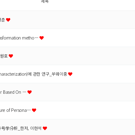
제목
병춘
ansformation metho…
최원호
acterization)에 관한 연구_쑤웨이중
tor Based On …
ture of Persona…
号学分析_한저, 이현석