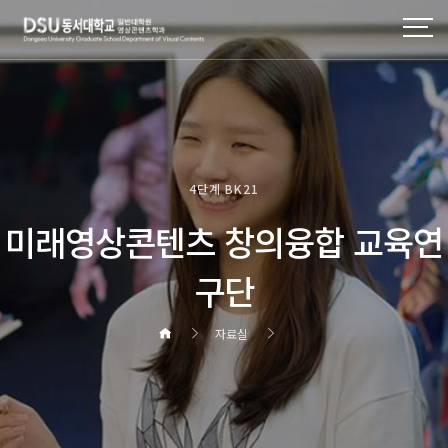
4단계 BK21
미래영상콘텐츠 창의융합 교육연
구단
자료실