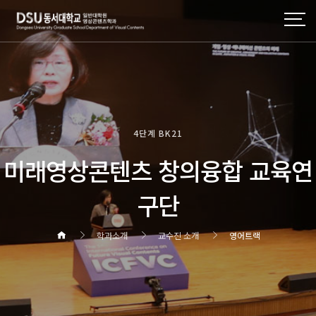
4단계 BK21
미래영상콘텐츠 창의융합 교육연
구단
학과소개
교수진 소개
영어트랙