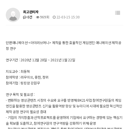
최고관리자
0건
969회
22-03-15 15:30
단편애니메이션 <아이러브머니> 제작을 통한 효율적인 게임엔진 애니메이션 제작공
정 연구
연구기간 : 2020년 12월 28일 ~ 2021년 1월 22일
지도교수 : 최동혁
참여학생 : 러우이쓰, 중한, 정위
참여기업 : 링킹얌 강원우
연구 목적 및 필요성 :
- 변화하는 영상콘텐츠 시장의 수요와 요구를 반영해 BK21사업 참여연구원들의 게임
엔진을 활용한 영상콘텐츠 신기술 활용역량 향상 및 뉴미디어 시대에 필요한 혁신적인
제작 공정 연구의 필요성 증대
- 기업의 가치창출과 산학프로젝트를 운영하여 기업에서 요구하는 경쟁력 있는 핵심기
술 확보를 도출하고, 참여연구원의 연구역량을 강화하기 위해 운영
- 혁신적인 영상콘텐츠 제작기술 개발을 통해 참여기업의 사업분야 확대와 영상콘텐츠