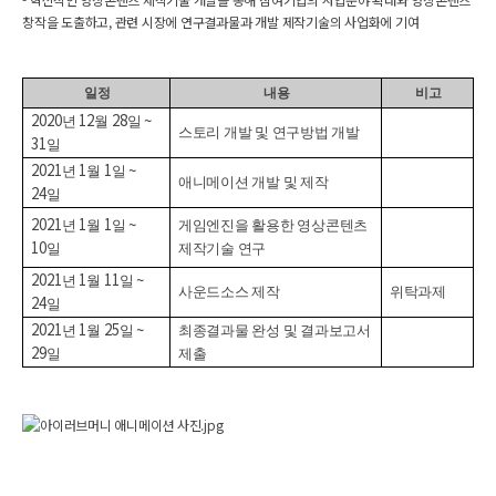
창작을 도출하고, 관련 시장에 연구결과물과 개발 제작기술의 사업화에 기여
일 정
내 용
비 고
2020
12
28
~
년
월
일
스토리 개발 및 연구방법 개발
31
일
2021
1
1
~
년
월
일
애니메이션 개발 및 제작
24
일
2021
1
1
~
년
월
일
게임엔진을 활용한 영상콘텐츠
10
일
제작기술 연구
2021
1
11
~
년
월
일
사운드소스 제작
위탁과제
24
일
2021
1
25
~
년
월
일
최종결과물 완성 및 결과보고서
29
일
제출