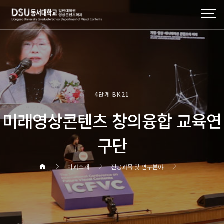
4단계 BK21
미래영상콘텐츠 창의융합 교육연
구단
학과소개
전공과목 및 연구분야