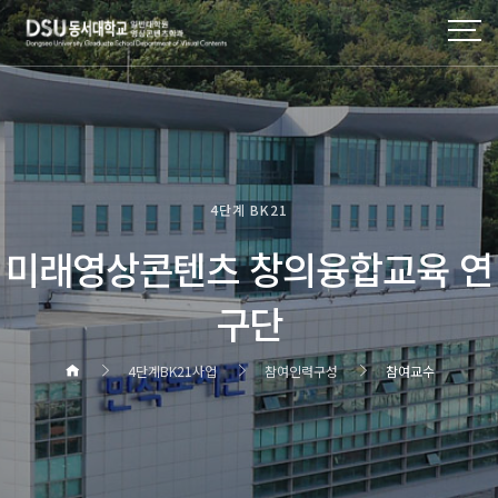
4단계 BK21
미래영상콘텐츠 창의융합교육 연
구단
4단계BK21사업
참여인력구성
참여교수