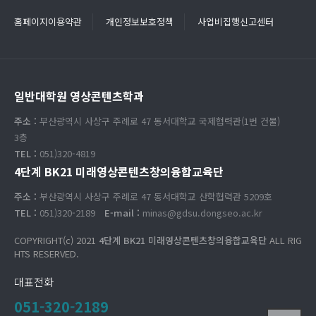
홈페이지이용약관
개인정보보호정책
사업비집행신고센터
일반대학원 영상콘텐츠학과
주소 :
부산광역시 사상구 주례로 47 동서대학교 국제협력관(1번 건물)
3층
TEL :
051)320-4819
4단계 BK21 미래영상콘텐츠창의융합교육단
주소 :
부산광역시 사상구 주례로 47 동서대학교 산학협력관 5209호
TEL :
051)320-2189
E-mail :
minas@gdsu.dongseo.ac.kr
COPYRIGHT(c) 2021
4단계 BK21 미래영상콘텐츠창의융합교육단
ALL RIG
HTS RESERVED.
대표전화
051-320-2189