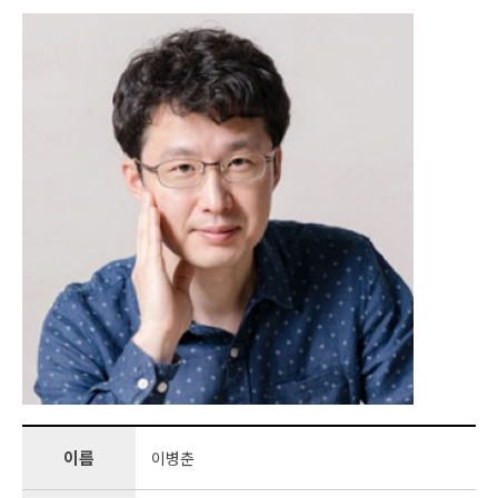
이름
이병춘