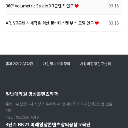
360º Volumetric Studio XR콘텐츠 연구
03-15
AR, VR콘텐츠 제작을 위한 풀바디스캔 부스 모델 연구
03-15
홈페이지이용약관
개인정보보호정책
사업비집행신고센터
일반대학원 영상콘텐츠학과
주소 :
부산광역시 사상구 주례로 47 동서대학교 국제협력관(1번 건물)
3층
TEL :
051)320-4819
4단계 BK21 미래영상콘텐츠창의융합교육단