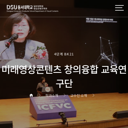
4단계 BK21
미래영상콘텐츠 창의융합 교육연
구단
학과소개
교수진 소개